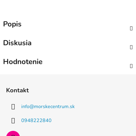
Popis
Diskusia
Hodnotenie
Z
á
Kontakt
p
ä
info
@
morskecentrum.sk
t
i
0948222840
e