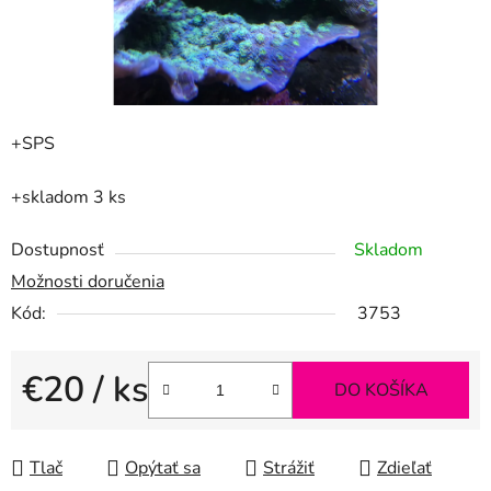
+SPS
+skladom 3 ks
Dostupnosť
Skladom
Možnosti doručenia
Kód:
3753
€20
/ ks
DO KOŠÍKA
Jednotková cena:
Tlač
Opýtať sa
Strážiť
Zdieľať