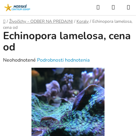
Prejsť
Hľadať
NÁKUP
na
KOŠÍK
obsah
Domov
/
Živočíchy - ODBER NA PREDAJNI
/
Koraly
/
Echinopora lamelosa,
cena od
Echinopora lamelosa, cena
od
Priemerné
Neohodnotené
Podrobnosti hodnotenia
hodnotenie
produktu
je
0,0
z
5
hviezdičiek.