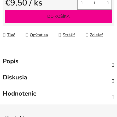
€9,50
/ ks
Jednotková cena:
DO KOŠÍKA
Tlač
Opýtať sa
Strážiť
Zdieľať
Popis
Diskusia
Hodnotenie
Z
á