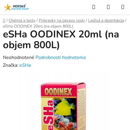
Prejsť
Hľadať
NÁKUP
na
KOŠÍK
obsah
Domov
/
Chémia a testy
/
Prípravky na úpravu vody
/
Liečivá a dezinfekcia
/
eSHa OODINEX 20ml (na objem 800L)
eSHa OODINEX 20ml (na
objem 800L)
Priemerné
Neohodnotené
Podrobnosti hodnotenia
hodnotenie
Značka:
eSHa
produktu
je
0,0
z
5
hviezdičiek.