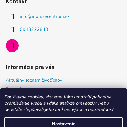
Kontakt
p
ä
info
@
morskecentrum.sk
t
i
0948222840
e
Informácie pre vás
Aktuálny zoznam živočíchov
Kontakty
Používame cookies, aby sme Vám umožnili pohodlné
Doprava a ako nakupovať
prehliadanie webu a vďaka analýze prevádzky webu
Všeobecné obchodné podmienky a dodacie podmienky
neustále zlepšovali jeho funkcie, výkon a použiteľnosť
Ochrana osobných údajov
Nastavenie