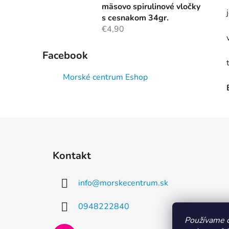
mäsovo spirulinové vločky
s cesnakom 34gr.
€4,90
Facebook
Morské centrum Eshop
Z
á
Kontakt
p
ä
info
@
morskecentrum.sk
t
i
0948222840
e
Používame c