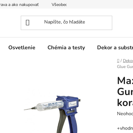
ava a ako nakupovať
Všeobecné obchodné podmienky a dodacie
Osvetlenie
Chémia a testy
Dekor a subst
Domov
/
Dekor
Glue Gun
Max
Gun
kor
Prieme
Neohod
hodnot
+vhodná
produk