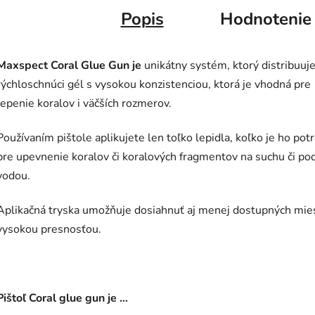
Popis
Hodnotenie
Maxspect Coral Glue Gun je
unikátny systém, ktorý distribuuj
rýchloschnúci gél s vysokou konzistenciou, ktorá je vhodná pre
lepenie koralov i väčších rozmerov.
Používaním pištole aplikujete len toľko lepidla, koľko je ho pot
pre upevnenie koralov či koralových fragmentov na suchu či po
vodou.
Aplikačná tryska umožňuje dosiahnuť aj menej dostupných mie
vysokou presnosťou.
Pištoľ Coral glue gun je ...