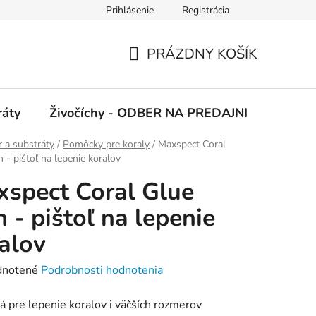
Prihlásenie
Registrácia
 podmienky
Ochrana osobných údajov
PRÁZDNY KOŠÍK
NÁKUPNÝ
KOŠÍK
ráty
Živočíchy - ODBER NA PREDAJNI
Kolekc
 a substráty
/
Pomôcky pre koraly
/
Maxspect Coral
 - pištoľ na lepenie koralov
spect Coral Glue
 - pištoľ na lepenie
alov
rné
notené
Podrobnosti hodnotenia
enie
 pre lepenie koralov i väčších rozmerov
tu