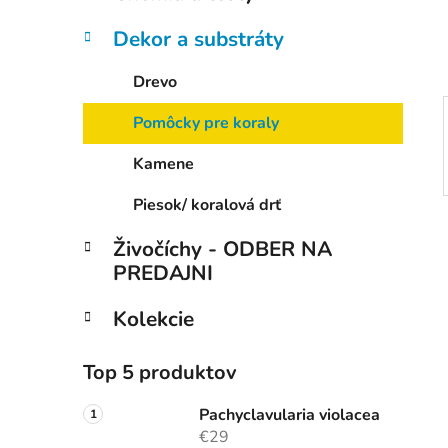
e
l
Dekor a substráty
Drevo
Pomôcky pre koraly
Kamene
Piesok/ koralová drť
Živočíchy - ODBER NA
PREDAJNI
Kolekcie
Top 5 produktov
Pachyclavularia violacea
€29