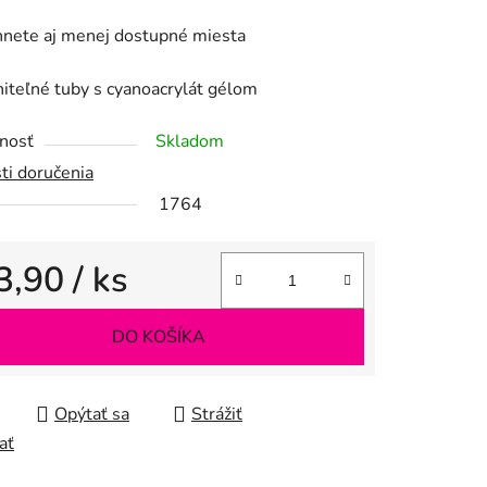
hnete aj menej dostupné miesta
teľné tuby s cyanoacrylát gélom
iek.
nosť
Skladom
ti doručenia
1764
3,90
/ ks
tková cena:
DO KOŠÍKA
Opýtať sa
Strážiť
ať