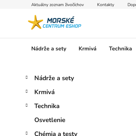
Prejsť
Aktuálny zoznam živočíchov
Kontakty
Dopr
na
obsah
Nádrže a sety
Krmivá
Technika
B
K
Preskočiť
Nádrže a sety
a
kategórie
o
t
č
Krmivá
e
n
g
ý
Technika
ó
p
r
Osvetlenie
i
a
e
n
Chémia a testy