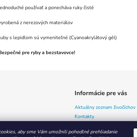
jednoduché používať a ponecháva ruky čisté
vyrobená z nerezových materiálov
tuby s lepidlom sú vymeniteľné (Cyanoakrylátový gél)
Bezpečné pre ryby a bezstavovce!
Informácie pre vás
Aktuálny zoznam živočíchov
Kontakty
Doprava a ako nakupovať
ookies, aby sme Vám umožnili pohodlné prehliadanie
Všeobecné obchodné podmie