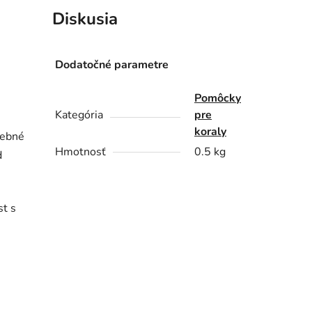
Diskusia
e
Dodatočné parametre
Pomôcky
Kategória
pre
koraly
rebné
Hmotnosť
0.5 kg
d
st s