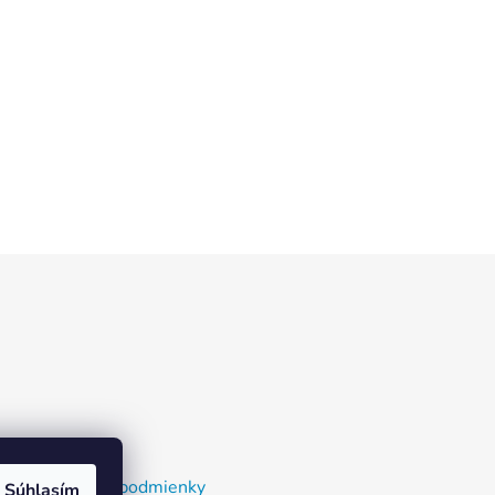
nky a dodacie podmienky
Súhlasím